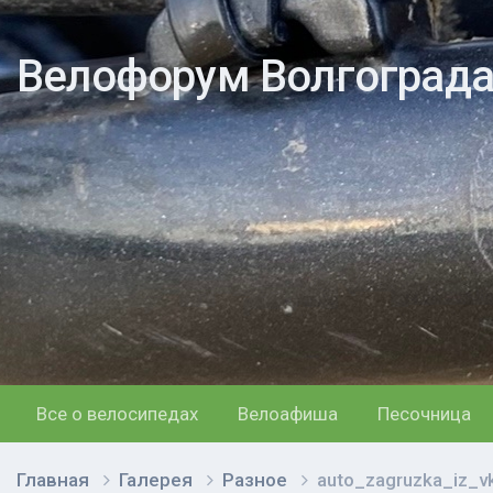
Велофорум Волгоград
Все о велосипедах
Велоафиша
Песочница
Главная
Галерея
Разное
auto_zagruzka_iz_