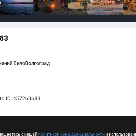
683
жений ВелоВолгоград
oto ID: 457263683
лашаетесь с нашей
политикой конфиденциальности
и использован