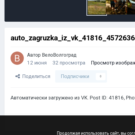
auto_zagruzka_iz_vk_41816_457263
Автор
ВелоВолгоград
12 июня
32 просмотра
Просмотр изобра
Поделиться
Подписчики
0
Автоматически загружено из VK. Post ID: 41816, Ph
Продолжая использовать сайт, вы сог