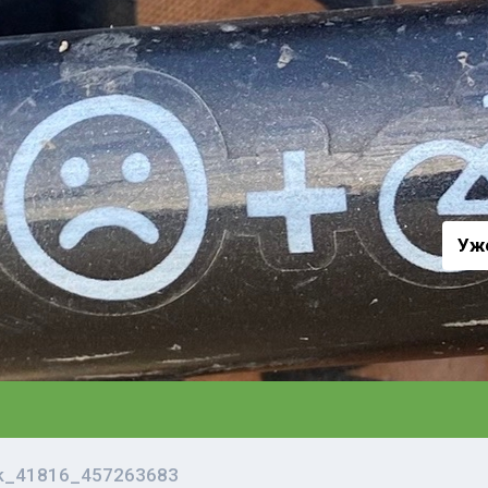
а
Уж
vk_41816_457263683