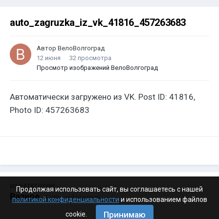
auto_zagruzka_iz_vk_41816_457263683
Автор
ВелоВолгоград
12 июня
32 просмотра
Просмотр изображений ВелоВолгоград
Автоматически загружено из VK. Post ID: 41816,
Photo ID: 457263683
ИЗ КАТЕГОРИИ:
Продолжая использовать сайт, вы соглашаетесь с нашей
Разное
· 4 199 изображений
политикой конфиденциальности
и использованием файлов
Принимаю
cookie.