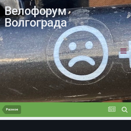
Велофорум
Волгограда
Разное