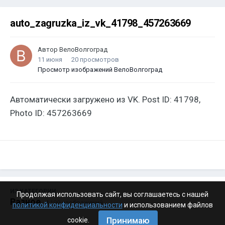
auto_zagruzka_iz_vk_41798_457263669
Автор
ВелоВолгоград
11 июня
20 просмотров
Просмотр изображений ВелоВолгоград
Автоматически загружено из VK. Post ID: 41798,
Photo ID: 457263669
ИЗ КАТЕГОРИИ:
Продолжая использовать сайт, вы соглашаетесь с нашей
Разное
· 4 199 изображений
политикой конфиденциальности
и использованием файлов
Принимаю
cookie.