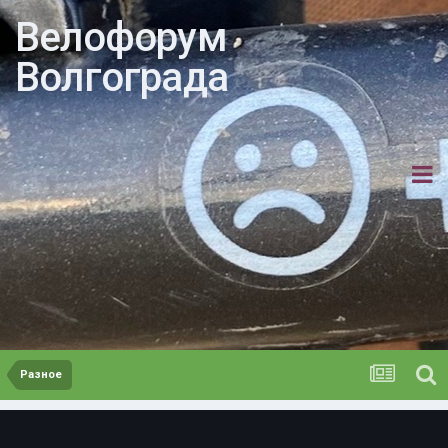
Велофорум
Волгограда
Разное