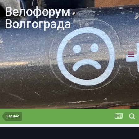
Велофорум
Волгограда
Разное