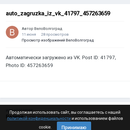
auto_zagruzka_iz_vk_41797_457263659
Автор
ВелоВолгоград
11 июня
28 просмотров
Просмотр изображений ВелоВолгоград
Автоматически загружено из VK. Post ID: 41797,
Photo ID: 457263659
ИЗ КАТЕГОРИИ:
Продолжая использовать сайт, вы соглашаетесь с нашей
Разное
· 4 199 изображений
политикой конфиденциальности
и использованием файлов
Принимаю
cookie.