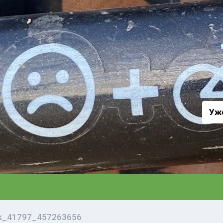
а
Уж
vk_41797_457263656