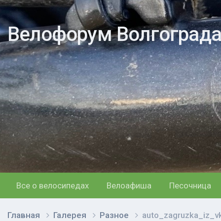
Велофорум Волгоград
Все о велосипедах
Велоафиша
Песочница
Главная
Галерея
Разное
auto_zagruzka_iz_