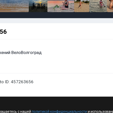
656
жений ВелоВолгоград
oto ID: 457263656
лашаетесь с нашей
политикой конфиденциальности
и использован