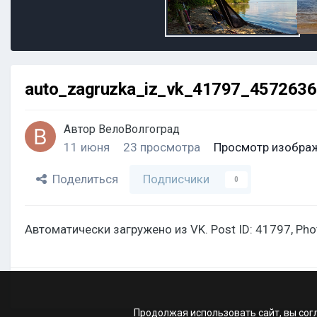
auto_zagruzka_iz_vk_41797_457263
Автор
ВелоВолгоград
11 июня
23 просмотра
Просмотр изобра
Поделиться
Подписчики
0
Автоматически загружено из VK. Post ID: 41797, Ph
Продолжая использовать сайт, вы сог