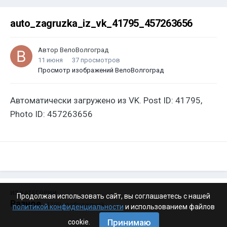
auto_zagruzka_iz_vk_41795_457263656
Автор
ВелоВолгоград
11 июня
37 просмотров
Просмотр изображений ВелоВолгоград
Автоматически загружено из VK. Post ID: 41795,
Photo ID: 457263656
ИЗ КАТЕГОРИИ:
Продолжая использовать сайт, вы соглашаетесь с нашей
Разное
· 4 199 изображений
политикой конфиденциальности
и использованием файлов
Принимаю
cookie.