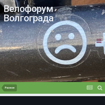
Велофорум
Волгограда
Разное