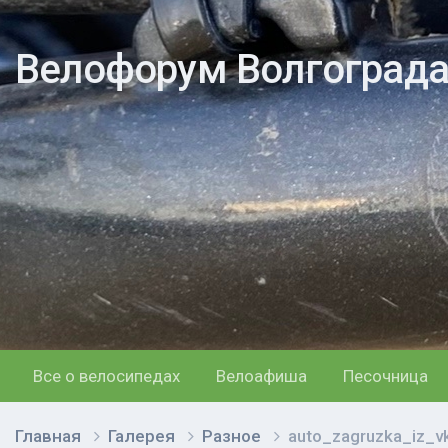
Велофорум Волгоград
Все о велосипедах
Велоафиша
Песочница
Главная
Галерея
Разное
auto_zagruzka_iz_