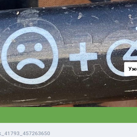
а
Уж
vk_41793_457263650