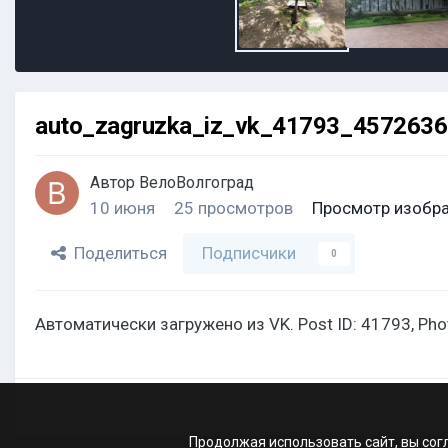
auto_zagruzka_iz_vk_41793_457263
Автор
ВелоВолгоград
10 июня
25 просмотров
Просмотр изобр
Поделиться
Подписчики
0
Автоматически загружено из VK. Post ID: 41793, Ph
Продолжая использовать сайт, вы сог