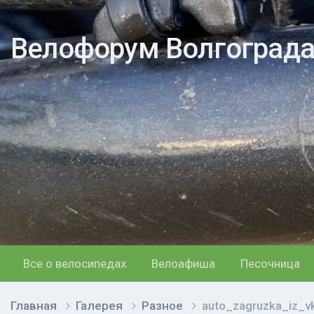
Велофорум Волгоград
Все о велосипедах
Велоафиша
Песочница
Главная
Галерея
Разное
auto_zagruzka_iz_