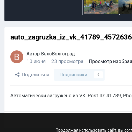
auto_zagruzka_iz_vk_41789_457263
Автор
ВелоВолгоград
10 июня
23 просмотра
Просмотр изобра
Поделиться
Подписчики
0
Автоматически загружено из VK. Post ID: 41789, Ph
Продолжая использовать сайт, вы сог