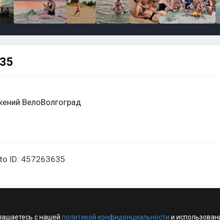
635
жений ВелоВолгоград
oto ID: 457263635
лашаетесь с нашей
политикой конфиденциальности
и использован