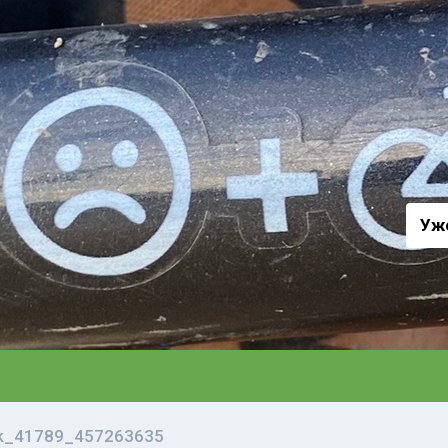
а
Уж
vk_41789_457263635