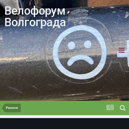
Велофорум
Волгограда
Разное