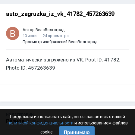
auto_zagruzka_iz_vk_41782_457263639
Автор
ВелоВолгоград
10 июня
24 просмотра
Просмотр изображений ВелоВолгоград
Автоматически загружено из VK. Post ID: 41782,
Photo ID: 457263639
ИЗ КАТЕГОРИИ:
Продолжая использовать сайт, вы соглашаетесь с нашей
Разное
· 4 199 изображений
политикой конфиденциальности
и использованием файлов
Принимаю
cookie.