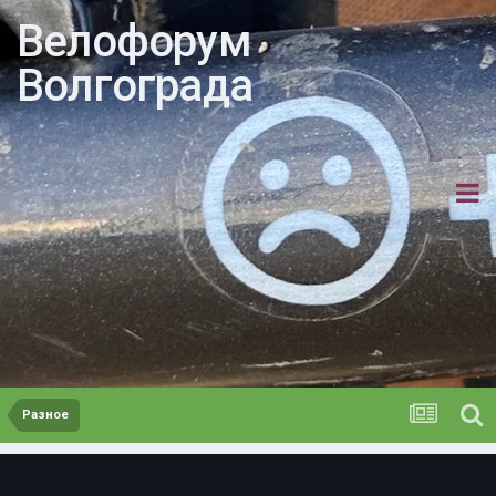
Велофорум
Волгограда
Разное