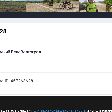
628
жений ВелоВолгоград
oto ID: 457263628
лашаетесь с нашей
политикой конфиденциальности
и использован