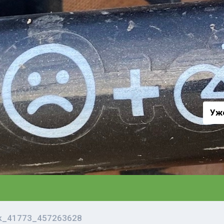
а
Уж
vk_41773_457263628