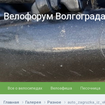
Велофорум Волгоград
Все о велосипедах
Велоафиша
Песочница
Главная
Галерея
Разное
auto_zagruzka_iz_