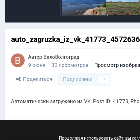
auto_zagruzka_iz_vk_41773_457263
Автор
ВелоВолгоград
9 июня
30 просмотров
Просмотр изобра
Поделиться
Подписчики
0
Автоматически загружено из VK. Post ID: 41773, Ph
Продолжая использовать сайт, вы сог