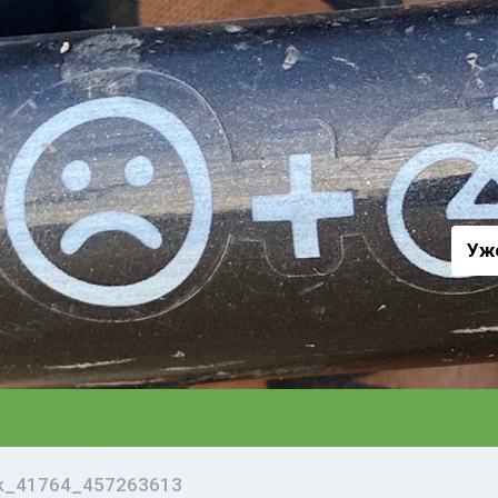
а
Уж
vk_41764_457263613