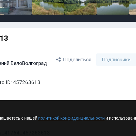
613
Поделиться
Подписчики
ний ВелоВолгоград
oto ID: 457263613
лашаетесь с нашей
политикой конфиденциальности
и использован
vk_41764_457263613