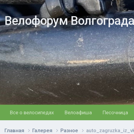
Велофорум Волгоград
Все о велосипедах
Велоафиша
Песочница
Главная
Галерея
Разное
auto_zagruzka_iz_