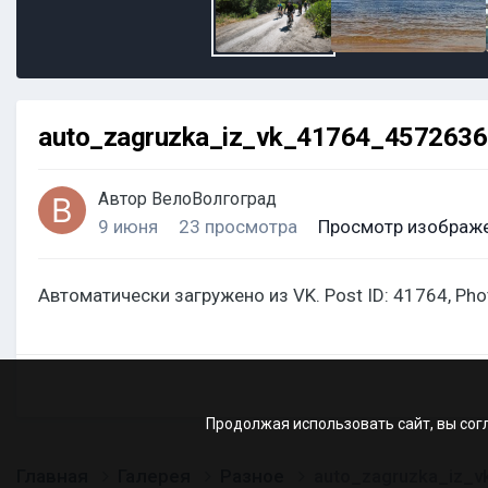
auto_zagruzka_iz_vk_41764_457263
Автор
ВелоВолгоград
9 июня
23 просмотра
Просмотр изображе
Автоматически загружено из VK. Post ID: 41764, Ph
Продолжая использовать сайт, вы сог
Главная
Галерея
Разное
auto_zagruzka_iz_