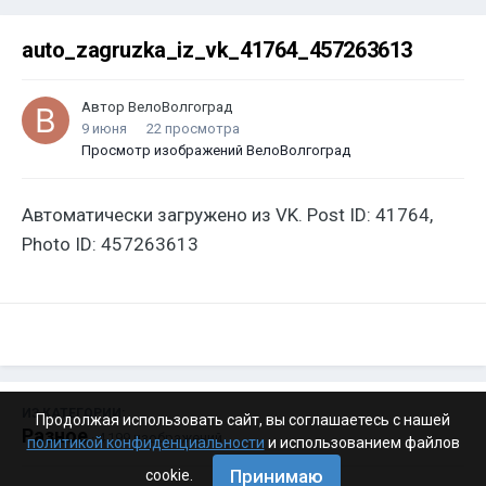
auto_zagruzka_iz_vk_41764_457263613
Автор
ВелоВолгоград
9 июня
22 просмотра
Просмотр изображений ВелоВолгоград
Автоматически загружено из VK. Post ID: 41764,
Photo ID: 457263613
ИЗ КАТЕГОРИИ:
Продолжая использовать сайт, вы соглашаетесь с нашей
Разное
· 4 199 изображений
политикой конфиденциальности
и использованием файлов
Принимаю
cookie.