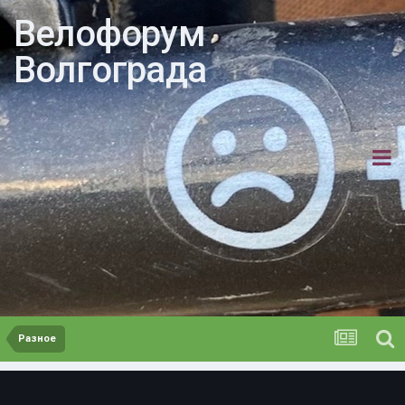
Велофорум
Волгограда
Разное