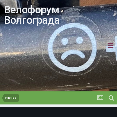
Велофорум
Волгограда
Разное