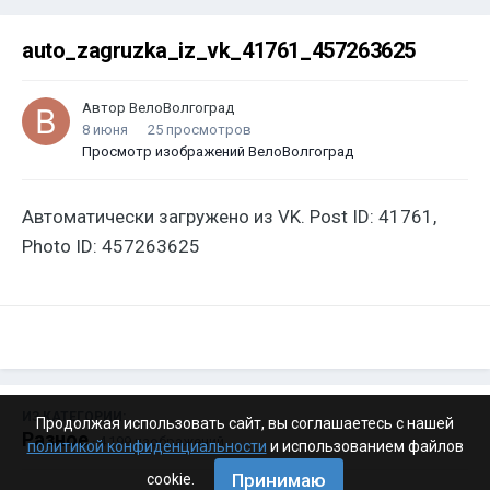
auto_zagruzka_iz_vk_41761_457263625
Автор
ВелоВолгоград
8 июня
25 просмотров
Просмотр изображений ВелоВолгоград
Автоматически загружено из VK. Post ID: 41761,
Photo ID: 457263625
ИЗ КАТЕГОРИИ:
Продолжая использовать сайт, вы соглашаетесь с нашей
Разное
· 4 199 изображений
политикой конфиденциальности
и использованием файлов
Принимаю
cookie.