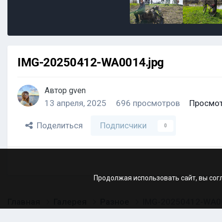
IMG-20250412-WA0014.jpg
Автор
gven
13 апреля, 2025
696 просмотров
Просмот
Поделиться
Подписчики
0
Продолжая использовать сайт, вы сог
Главная
Галерея
Разное
IMG-20250412-WA00