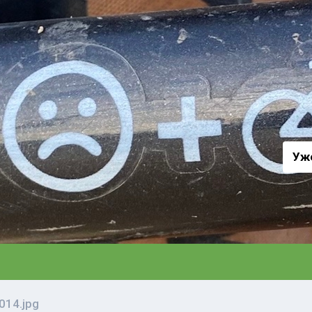
а
Уж
14.jpg