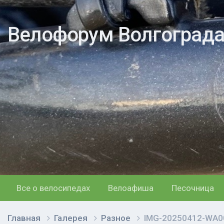
Велофорум Волгоград
Все о велосипедах
Велоафиша
Песочница
Главная
Галерея
Разное
IMG-20250412-WA00