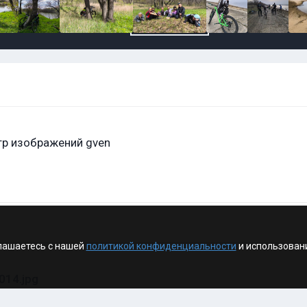
р изображений gven
лашаетесь с нашей
политикой конфиденциальности
и использован
14.jpg