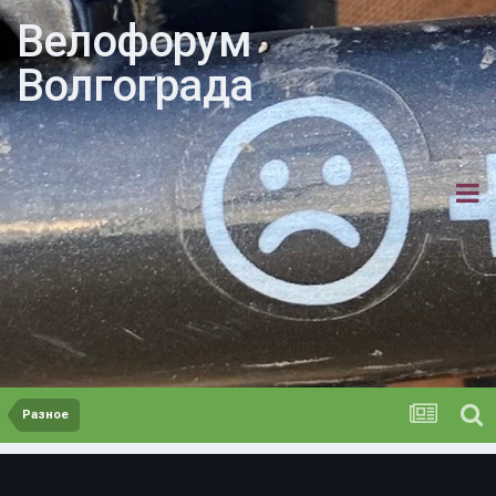
Велофорум
Волгограда
Разное