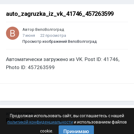
auto_zagruzka_iz_vk_41746_457263599
Автор
ВелоВолгоград
7 июня
22 просмотра
Просмотр изображений ВелоВолгоград
Автоматически загружено из VK. Post ID: 41746,
Photo ID: 457263599
ИЗ КАТЕГОРИИ:
Продолжая использовать сайт, вы соглашаетесь с нашей
Разное
· 4 199 изображений
политикой конфиденциальности
и использованием файлов
Принимаю
cookie.