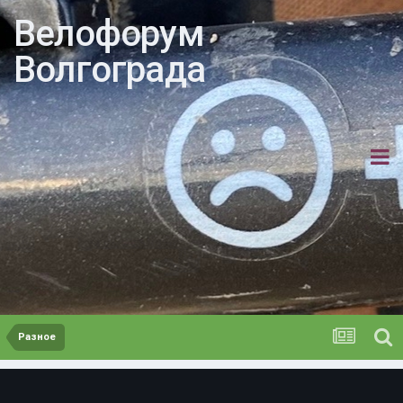
Велофорум
Волгограда
Разное