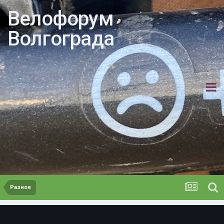
Велофорум
Волгограда
Разное