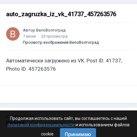
auto_zagruzka_iz_vk_41737_457263576
Автор
ВелоВолгоград
7 июня
23 просмотра
Просмотр изображений ВелоВолгоград
Автоматически загружено из VK. Post ID: 41737,
Photo ID: 457263576
ИЗ КАТЕГОРИИ:
Продолжая использовать сайт, вы соглашаетесь с нашей
Разное
· 4 199 изображений
политикой конфиденциальности
и использованием файлов
Принимаю
cookie.