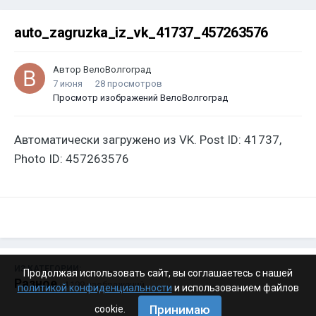
auto_zagruzka_iz_vk_41737_457263576
Автор
ВелоВолгоград
7 июня
28 просмотров
Просмотр изображений ВелоВолгоград
Автоматически загружено из VK. Post ID: 41737,
Photo ID: 457263576
ИЗ КАТЕГОРИИ:
Продолжая использовать сайт, вы соглашаетесь с нашей
Разное
· 4 199 изображений
политикой конфиденциальности
и использованием файлов
Принимаю
cookie.