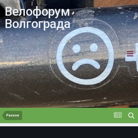
Велофорум
Волгограда
Разное