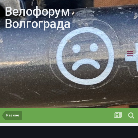
Велофорум
Волгограда
Разное