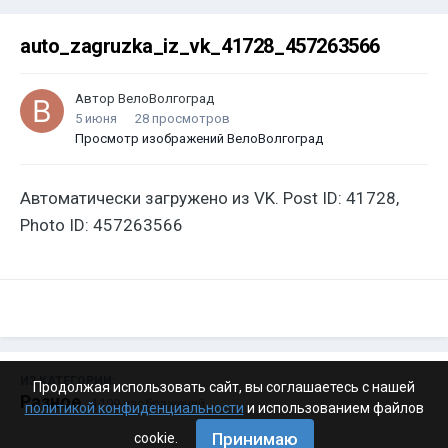
auto_zagruzka_iz_vk_41728_457263566
Автор
ВелоВолгоград
5 июня
28 просмотров
Просмотр изображений ВелоВолгоград
Автоматически загружено из VK. Post ID: 41728,
Photo ID: 457263566
ИЗ КАТЕГОРИИ:
Продолжая использовать сайт, вы соглашаетесь с нашей
Разное
· 4 199 изображений
политикой конфиденциальности
и использованием файлов
Принимаю
cookie.