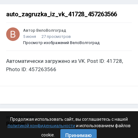
auto_zagruzka_iz_vk_41728_457263566
Автор
ВелоВолгоград
5 июня
27 просмотров
Просмотр изображений ВелоВолгоград
Автоматически загружено из VK. Post ID: 41728,
Photo ID: 457263566
ИЗ КАТЕГОРИИ:
Продолжая использовать сайт, вы соглашаетесь с нашей
Разное
· 4 199 изображений
политикой конфиденциальности
и использованием файлов
Принимаю
cookie.