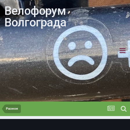
Велофорум
Волгограда
Разное