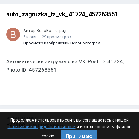
auto_zagruzka_iz_vk_41724_457263551
Автор
ВелоВолгоград
5 июня
29 просмотров
Просмотр изображений ВелоВолгоград
Автоматически загружено из VK. Post ID: 41724,
Photo ID: 457263551
ИЗ КАТЕГОРИИ:
Продолжая использовать сайт, вы соглашаетесь с нашей
Разное
· 4 199 изображений
политикой конфиденциальности
и использованием файлов
Принимаю
cookie.