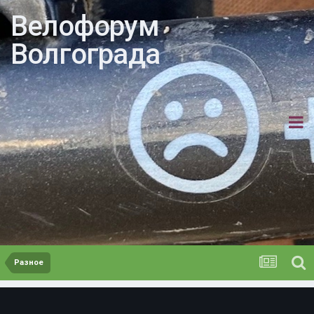
Велофорум
Волгограда
Разное