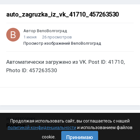
auto_zagruzka_iz_vk_41710_457263530
Автор
ВелоВолгоград
1 июня
26 просмотров
Просмотр изображений ВелоВолгоград
Автоматически загружено из VK. Post ID: 41710,
Photo ID: 457263530
ИЗ КАТЕГОРИИ:
Продолжая использовать сайт, вы соглашаетесь с нашей
Разное
· 4 199 изображений
политикой конфиденциальности
и использованием файлов
Принимаю
cookie.