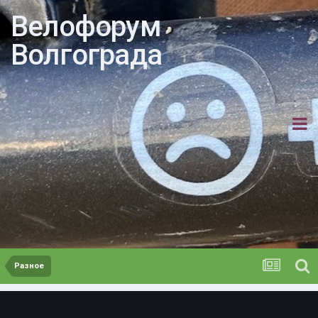
Велофорум
Волгограда
Разное