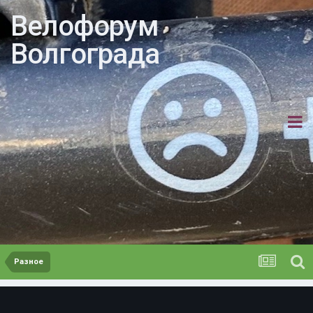
Велофорум
Волгограда
Разное