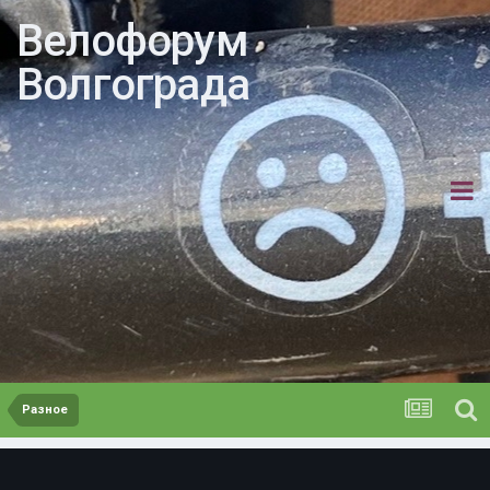
Велофорум
Волгограда
Разное