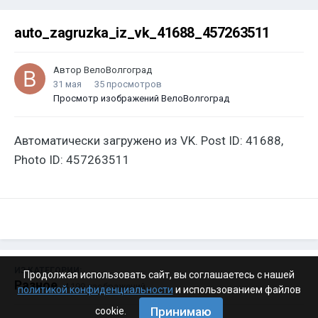
auto_zagruzka_iz_vk_41688_457263511
Автор
ВелоВолгоград
31 мая
35 просмотров
Просмотр изображений ВелоВолгоград
Автоматически загружено из VK. Post ID: 41688,
Photo ID: 457263511
ИЗ КАТЕГОРИИ:
Продолжая использовать сайт, вы соглашаетесь с нашей
Разное
· 4 199 изображений
политикой конфиденциальности
и использованием файлов
Принимаю
cookie.