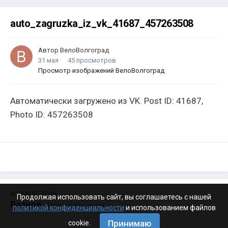
auto_zagruzka_iz_vk_41687_457263508
Автор
ВелоВолгоград
31 мая
45 просмотров
Просмотр изображений ВелоВолгоград
Автоматически загружено из VK. Post ID: 41687,
Photo ID: 457263508
ИЗ КАТЕГОРИИ:
Продолжая использовать сайт, вы соглашаетесь с нашей
Разное
· 4 199 изображений
политикой конфиденциальности
и использованием файлов
Принимаю
cookie.