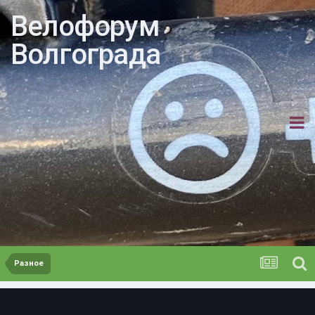
Велофорум
Волгограда
Разное