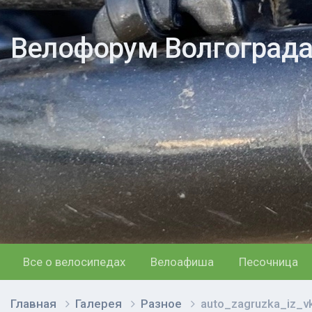
Велофорум Волгоград
Все о велосипедах
Велоафиша
Песочница
Главная
Галерея
Разное
auto_zagruzka_iz_