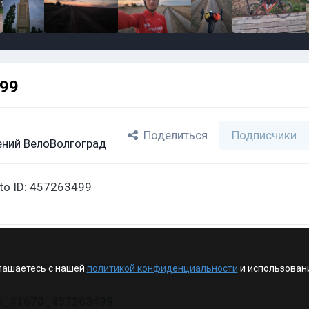
499
Поделиться
Подписчики
ний ВелоВолгоград
oto ID: 457263499
лашаетесь с нашей
политикой конфиденциальности
и использован
vk_41670_457263499