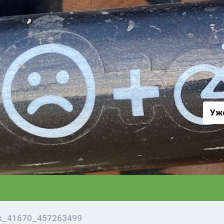
а
Уж
vk_41670_457263499