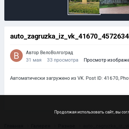
auto_zagruzka_iz_vk_41670_457263
Автор
ВелоВолгоград
31 мая
33 просмотра
Просмотр изображе
Автоматически загружено из VK. Post ID: 41670, Ph
Продолжая использовать сайт, вы сог
Главная
Галерея
Разное
auto_zagruzka_iz_