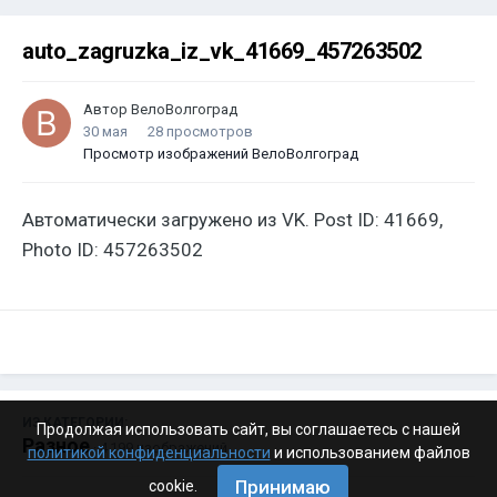
auto_zagruzka_iz_vk_41669_457263502
Автор
ВелоВолгоград
30 мая
28 просмотров
Просмотр изображений ВелоВолгоград
Автоматически загружено из VK. Post ID: 41669,
Photo ID: 457263502
ИЗ КАТЕГОРИИ:
Продолжая использовать сайт, вы соглашаетесь с нашей
Разное
· 4 199 изображений
политикой конфиденциальности
и использованием файлов
Принимаю
cookie.