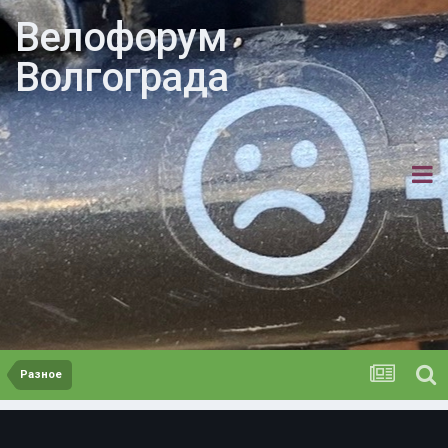
Велофорум
Волгограда
Разное