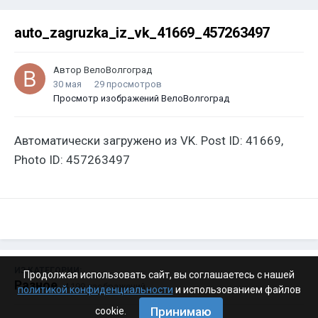
auto_zagruzka_iz_vk_41669_457263497
Автор
ВелоВолгоград
30 мая
29 просмотров
Просмотр изображений ВелоВолгоград
Автоматически загружено из VK. Post ID: 41669,
Photo ID: 457263497
ИЗ КАТЕГОРИИ:
Продолжая использовать сайт, вы соглашаетесь с нашей
Разное
· 4 199 изображений
политикой конфиденциальности
и использованием файлов
Принимаю
cookie.