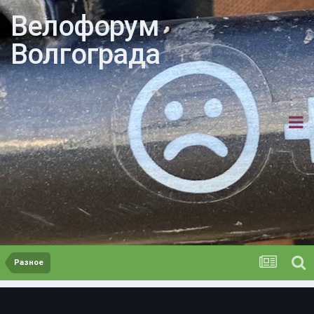
Велофорум
Волгограда
Разное