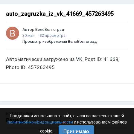
auto_zagruzka_iz_vk_41669_457263495
Автор
ВелоВолгоград
30 мая
32 просмотра
Просмотр изображений ВелоВолгоград
Автоматически загружено из VK. Post ID: 41669,
Photo ID: 457263495
ИЗ КАТЕГОРИИ:
Продолжая использовать сайт, вы соглашаетесь с нашей
Разное
· 4 199 изображений
политикой конфиденциальности
и использованием файлов
Принимаю
cookie.