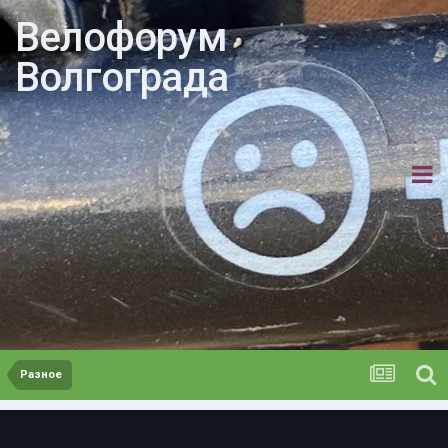
Велофорум
Волгограда
Разное