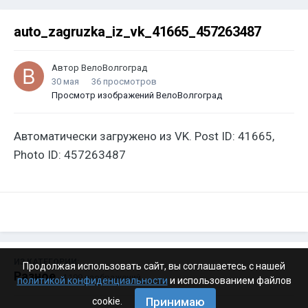
auto_zagruzka_iz_vk_41665_457263487
Автор
ВелоВолгоград
30 мая
36 просмотров
Просмотр изображений ВелоВолгоград
Автоматически загружено из VK. Post ID: 41665,
Photo ID: 457263487
ИЗ КАТЕГОРИИ:
Продолжая использовать сайт, вы соглашаетесь с нашей
Разное
· 4 199 изображений
политикой конфиденциальности
и использованием файлов
Принимаю
cookie.