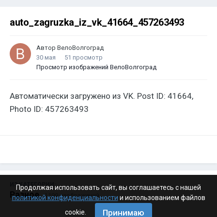
auto_zagruzka_iz_vk_41664_457263493
Автор
ВелоВолгоград
30 мая
51 просмотр
Просмотр изображений ВелоВолгоград
Автоматически загружено из VK. Post ID: 41664,
Photo ID: 457263493
ИЗ КАТЕГОРИИ:
Продолжая использовать сайт, вы соглашаетесь с нашей
Разное
· 4 199 изображений
политикой конфиденциальности
и использованием файлов
Принимаю
cookie.