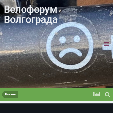
Велофорум
Волгограда
Разное