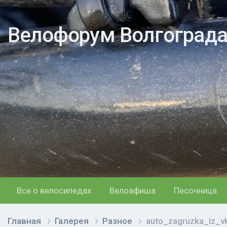
Велофорум Волгоград
Все о велосипедах
Велоафиша
Песочница
Главная
Галерея
Разное
auto_zagruzka_iz_