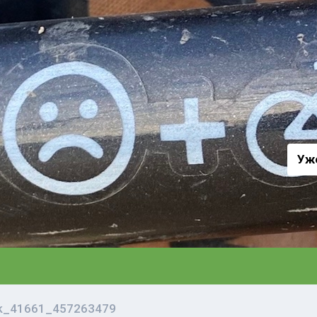
а
Уж
vk_41661_457263479