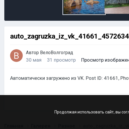
auto_zagruzka_iz_vk_41661_457263
Автор
ВелоВолгоград
30 мая
31 просмотр
Просмотр изображен
Автоматически загружено из VK. Post ID: 41661, Ph
Продолжая использовать сайт, вы сог
Главная
Галерея
Разное
auto_zagruzka_iz_