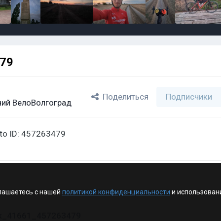
479
Поделиться
Подписчики
ий ВелоВолгоград
oto ID: 457263479
лашаетесь с нашей
политикой конфиденциальности
и использован
vk_41661_457263479