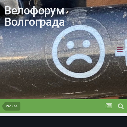
Велофорум
Волгограда
Разное