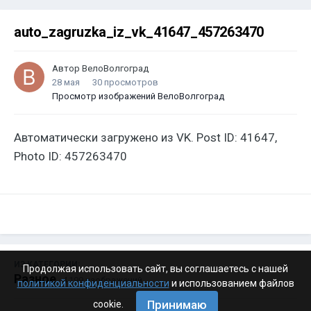
auto_zagruzka_iz_vk_41647_457263470
Автор
ВелоВолгоград
28 мая
30 просмотров
Просмотр изображений ВелоВолгоград
Автоматически загружено из VK. Post ID: 41647,
Photo ID: 457263470
ИЗ КАТЕГОРИИ:
Продолжая использовать сайт, вы соглашаетесь с нашей
Разное
· 4 199 изображений
политикой конфиденциальности
и использованием файлов
Принимаю
cookie.