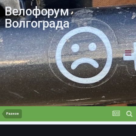
Велофорум
Волгограда
Разное