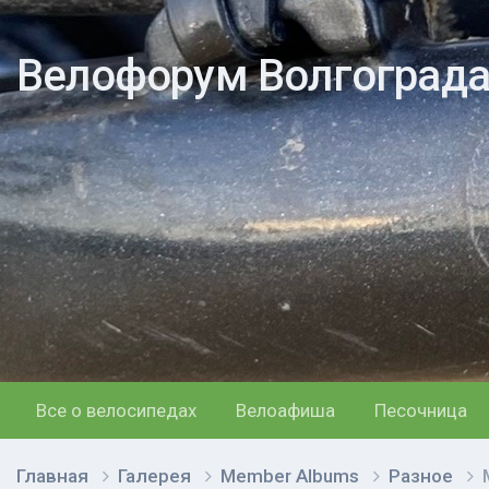
Велофорум Волгоград
Все о велосипедах
Велоафиша
Песочница
Главная
Галерея
Member Albums
Разное