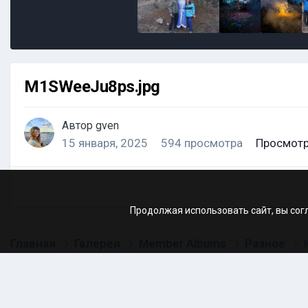
M1SWeeJu8ps.jpg
Автор
gven
15 января, 2025
594 просмотра
Просмотр
Продолжая использовать сайт, вы сог
Главная
Галерея
Member Albums
Разное