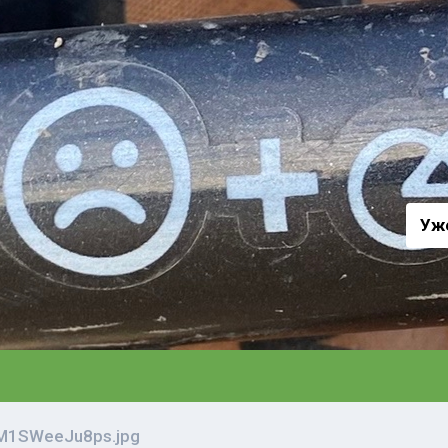
а
Уж
M1SWeeJu8ps.jpg