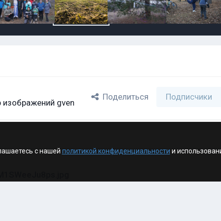
Поделиться
Подписчики
 изображений gven
лашаетесь с нашей
политикой конфиденциальности
и использован
M1SWeeJu8ps.jpg