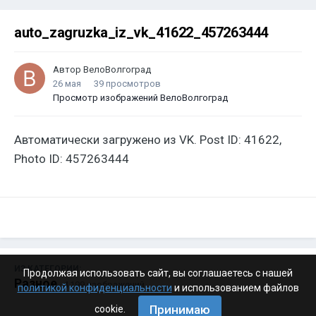
auto_zagruzka_iz_vk_41622_457263444
Автор
ВелоВолгоград
26 мая
39 просмотров
Просмотр изображений ВелоВолгоград
Автоматически загружено из VK. Post ID: 41622,
Photo ID: 457263444
ИЗ КАТЕГОРИИ:
Продолжая использовать сайт, вы соглашаетесь с нашей
Разное
· 4 199 изображений
политикой конфиденциальности
и использованием файлов
Принимаю
cookie.