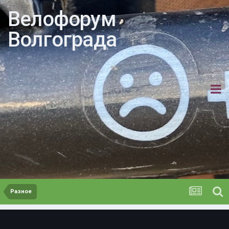
Велофорум
Волгограда
Разное