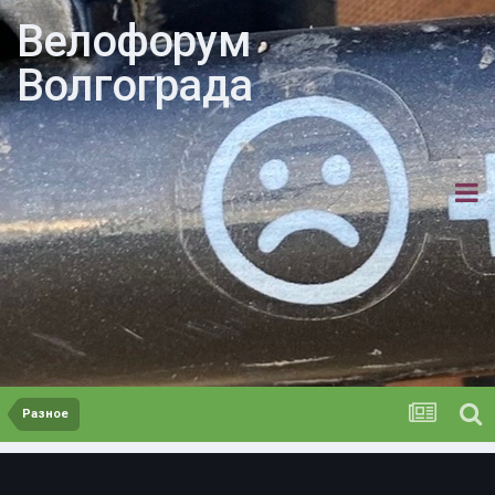
Велофорум
Волгограда
Разное