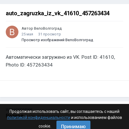
auto_zagruzka_iz_vk_41610_457263434
Автор
ВелоВолгоград
25 мая
31 просмотр
Просмотр изображений ВелоВолгоград
Автоматически загружено из VK. Post ID: 41610,
Photo ID: 457263434
ИЗ КАТЕГОРИИ:
Продолжая использовать сайт, вы соглашаетесь с нашей
Разное
· 4 199 изображений
политикой конфиденциальности
и использованием файлов
Принимаю
cookie.