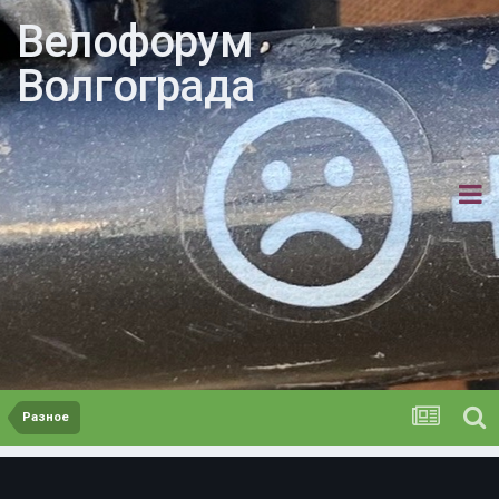
Велофорум
Волгограда
Разное