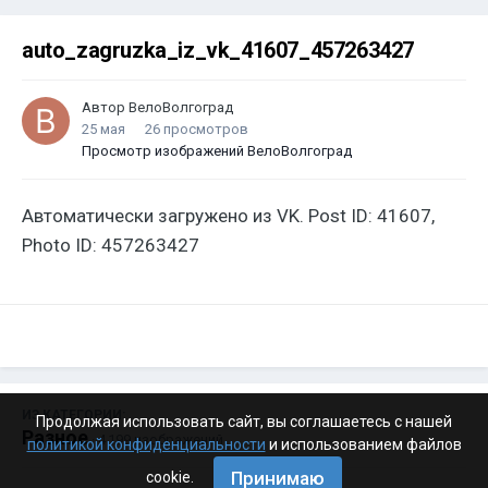
auto_zagruzka_iz_vk_41607_457263427
Автор
ВелоВолгоград
25 мая
26 просмотров
Просмотр изображений ВелоВолгоград
Автоматически загружено из VK. Post ID: 41607,
Photo ID: 457263427
ИЗ КАТЕГОРИИ:
Продолжая использовать сайт, вы соглашаетесь с нашей
Разное
· 4 199 изображений
политикой конфиденциальности
и использованием файлов
Принимаю
cookie.