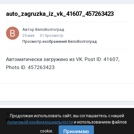
auto_zagruzka_iz_vk_41607_457263423
Автор
ВелоВолгоград
25 мая
31 просмотр
Просмотр изображений ВелоВолгоград
Автоматически загружено из VK. Post ID: 41607,
Photo ID: 457263423
ИЗ КАТЕГОРИИ:
Продолжая использовать сайт, вы соглашаетесь с нашей
Разное
· 4 199 изображений
политикой конфиденциальности
и использованием файлов
Принимаю
cookie.