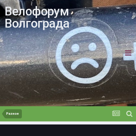
Велофорум
Волгограда
Разное