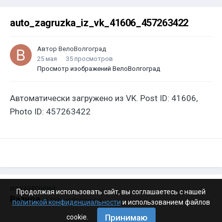
auto_zagruzka_iz_vk_41606_457263422
Автор
ВелоВолгоград
25 мая
35 просмотров
Просмотр изображений ВелоВолгоград
Автоматически загружено из VK. Post ID: 41606,
Photo ID: 457263422
ИЗ КАТЕГОРИИ:
Продолжая использовать сайт, вы соглашаетесь с нашей
Разное
· 4 199 изображений
политикой конфиденциальности
и использованием файлов
Принимаю
cookie.