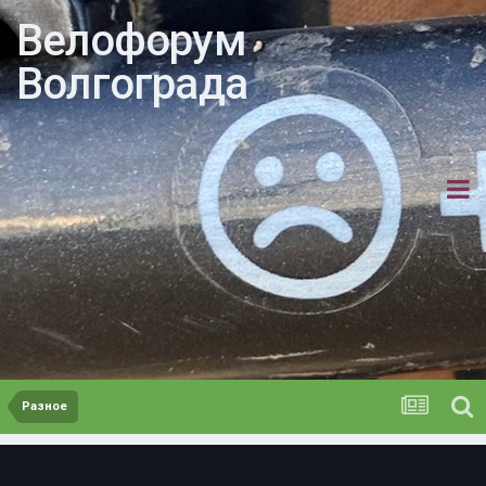
Велофорум
Волгограда
Разное