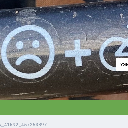
а
Уж
vk_41592_457263397