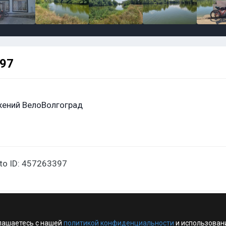
397
ений ВелоВолгоград
oto ID: 457263397
лашаетесь с нашей
политикой конфиденциальности
и использован