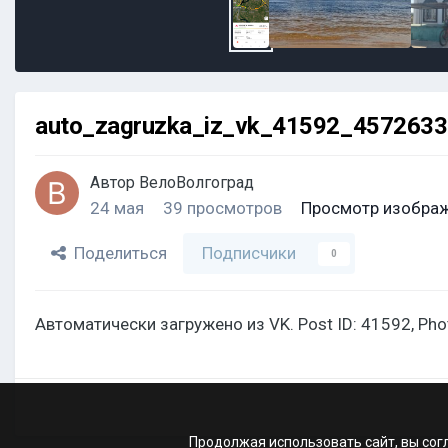
auto_zagruzka_iz_vk_41592_457263
Автор
ВелоВолгоград
24 мая
39 просмотров
Просмотр изображ
Поделиться
Подписчики
0
Автоматически загружено из VK. Post ID: 41592, Ph
Продолжая использовать сайт, вы сог