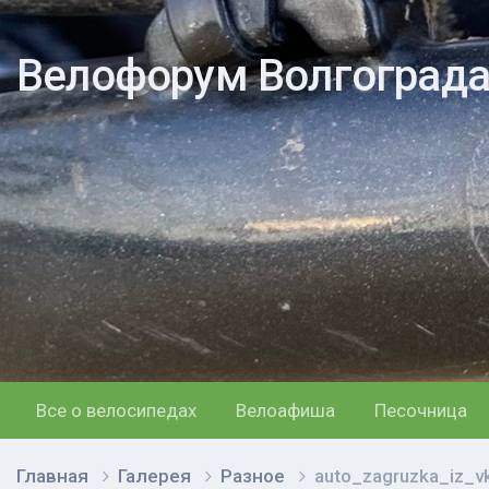
Велофорум Волгоград
Все о велосипедах
Велоафиша
Песочница
Главная
Галерея
Разное
auto_zagruzka_iz_