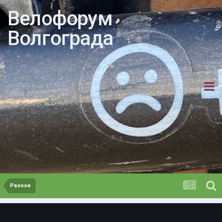
Велофорум
Волгограда
Разное