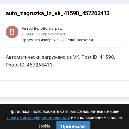
auto_zagruzka_iz_vk_41590_457263413
Автор
ВелоВолгоград
23 мая
27 просмотров
Просмотр изображений ВелоВолгоград
Автоматически загружено из VK. Post ID: 41590,
Photo ID: 457263413
ИЗ КАТЕГОРИИ:
Продолжая использовать сайт, вы соглашаетесь с нашей
Разное
· 4 199 изображений
политикой конфиденциальности
и использованием файлов
Принимаю
cookie.