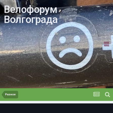
Велофорум
Волгограда
Разное