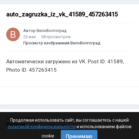
auto_zagruzka_iz_vk_41589_457263415
Автор
ВелоВолгоград
23 мая
38 просмотров
Просмотр изображений ВелоВолгоград
Автоматически загружено из VK. Post ID: 41589,
Photo ID: 457263415
ИЗ КАТЕГОРИИ:
Продолжая использовать сайт, вы соглашаетесь с нашей
Разное
· 4 199 изображений
политикой конфиденциальности
и использованием файлов
Принимаю
cookie.