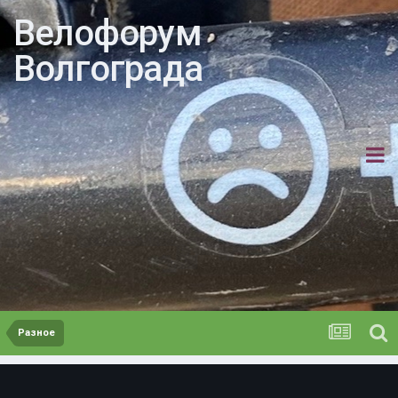
Велофорум
Волгограда
Разное