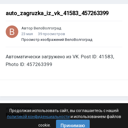
auto_zagruzka_iz_vk_41583_457263399
Автор
ВелоВолгоград
23 мая
39 просмотров
Просмотр изображений ВелоВолгоград
Автоматически загружено из VK. Post ID: 41583,
Photo ID: 457263399
ИЗ КАТЕГОРИИ:
Продолжая использовать сайт, вы соглашаетесь с нашей
Разное
· 4 199 изображений
политикой конфиденциальности
и использованием файлов
Принимаю
cookie.