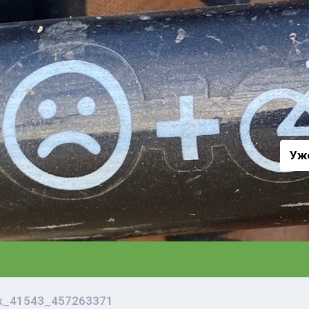
а
Уж
vk_41543_457263371