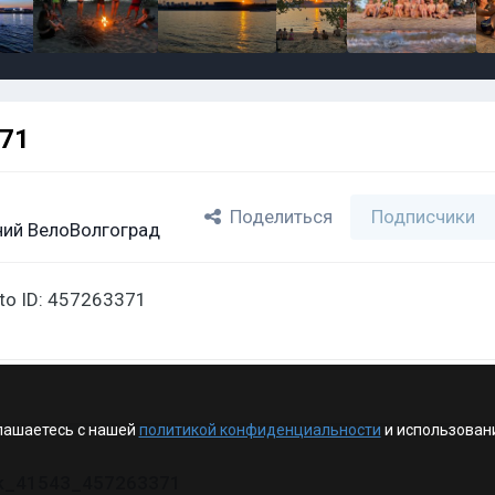
371
Поделиться
Подписчики
ий ВелоВолгоград
oto ID: 457263371
лашаетесь с нашей
политикой конфиденциальности
и использован
vk_41543_457263371