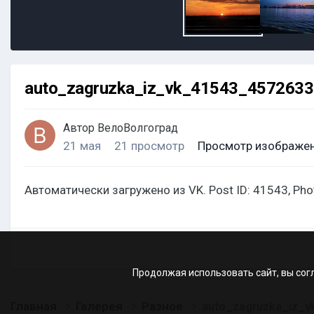
auto_zagruzka_iz_vk_41543_457263
Автор
ВелоВолгоград
21 мая
21 просмотр
Просмотр изображен
Автоматически загружено из VK. Post ID: 41543, Ph
Продолжая использовать сайт, вы сог
Главная
Галерея
Разное
auto_zagruzka_iz_