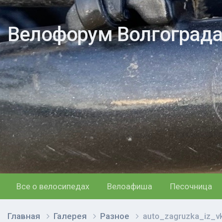
Велофорум Волгоград
Все о велосипедах
Велоафиша
Песочница
Главная
Галерея
Разное
auto_zagruzka_iz_