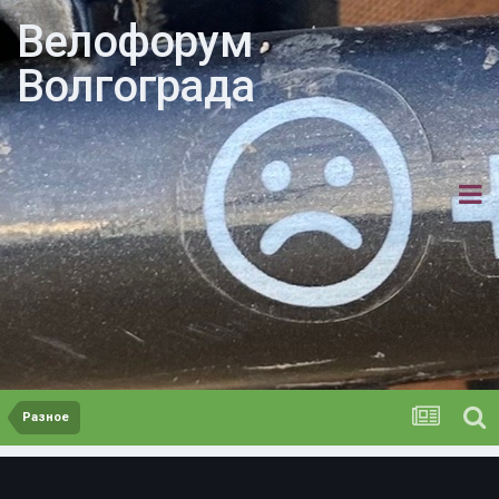
Велофорум
Волгограда
Разное