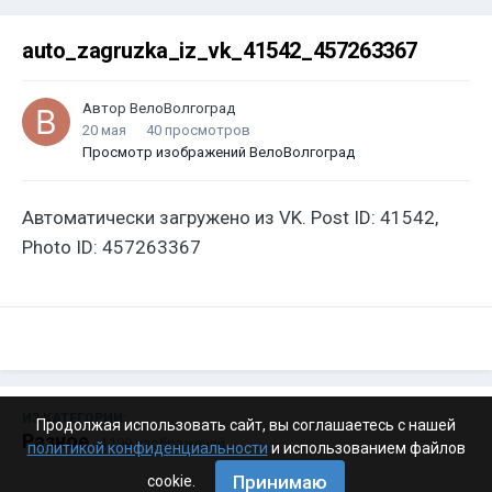
auto_zagruzka_iz_vk_41542_457263367
Автор
ВелоВолгоград
20 мая
40 просмотров
Просмотр изображений ВелоВолгоград
Автоматически загружено из VK. Post ID: 41542,
Photo ID: 457263367
ИЗ КАТЕГОРИИ:
Продолжая использовать сайт, вы соглашаетесь с нашей
Разное
· 4 199 изображений
политикой конфиденциальности
и использованием файлов
Принимаю
cookie.