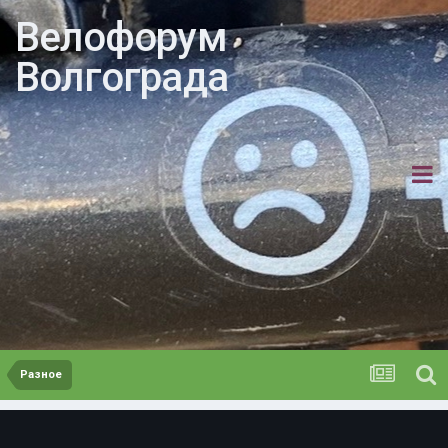
Велофорум
Волгограда
Разное