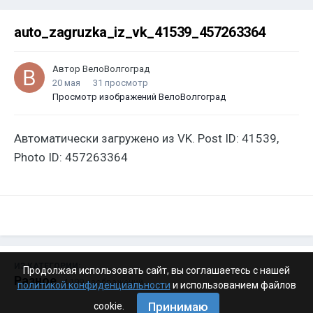
auto_zagruzka_iz_vk_41539_457263364
Автор
ВелоВолгоград
20 мая
31 просмотр
Просмотр изображений ВелоВолгоград
Автоматически загружено из VK. Post ID: 41539,
Photo ID: 457263364
ИЗ КАТЕГОРИИ:
Продолжая использовать сайт, вы соглашаетесь с нашей
Разное
· 4 199 изображений
политикой конфиденциальности
и использованием файлов
Принимаю
cookie.