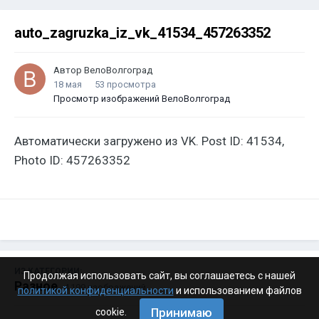
auto_zagruzka_iz_vk_41534_457263352
Автор
ВелоВолгоград
18 мая
53 просмотра
Просмотр изображений ВелоВолгоград
Автоматически загружено из VK. Post ID: 41534,
Photo ID: 457263352
ИЗ КАТЕГОРИИ:
Продолжая использовать сайт, вы соглашаетесь с нашей
Разное
· 4 199 изображений
политикой конфиденциальности
и использованием файлов
Принимаю
cookie.