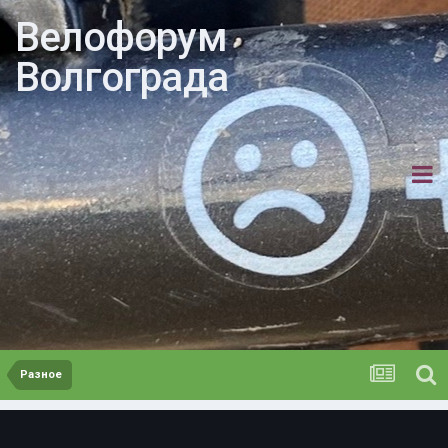
Велофорум
Волгограда
Разное