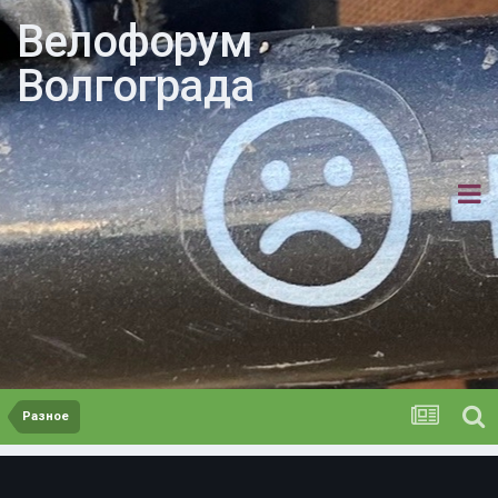
Велофорум
Волгограда
Разное